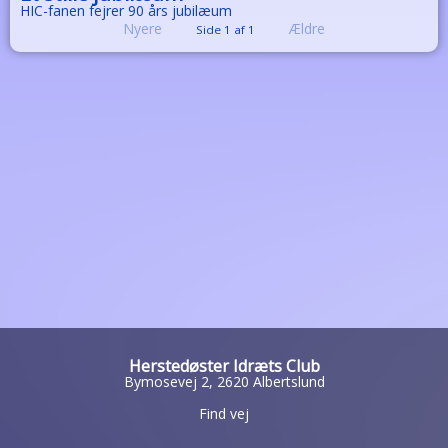
HIC-fanen fejrer 90 års jubilæum
Nyere
Ældre
Side 1 af 1
Herstedøster Idræts Club
Bymosevej 2, 2620 Albertslund
Find vej