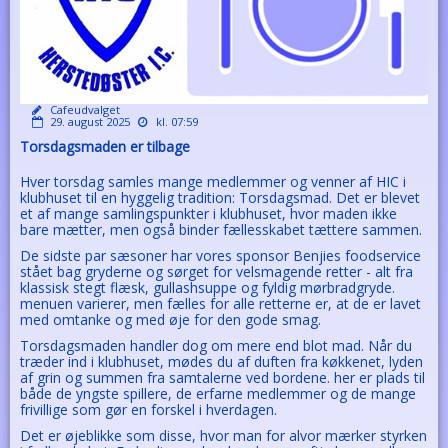
Cafeudvalget
29. august 2025
kl. 07:59
Torsdagsmaden er tilbage
Hver torsdag samles mange medlemmer og venner af HIC i
klubhuset til en hyggelig tradition: Torsdagsmad. Det er blevet
et af mange samlingspunkter i klubhuset, hvor maden ikke
bare mætter, men også binder fællesskabet tættere sammen.
De sidste par sæsoner har vores sponsor Benjies foodservice
stået bag gryderne og sørget for velsmagende retter - alt fra
klassisk stegt flæsk, gullashsuppe og fyldig mørbradgryde.
menuen varierer, men fælles for alle retterne er, at de er lavet
med omtanke og med øje for den gode smag.
Torsdagsmaden handler dog om mere end blot mad. Når du
træder ind i klubhuset, mødes du af duften fra køkkenet, lyden
af grin og summen fra samtalerne ved bordene. her er plads til
både de yngste spillere, de erfarne medlemmer og de mange
frivillige som gør en forskel i hverdagen.
Det er øjeblikke som disse, hvor man for alvor mærker styrken