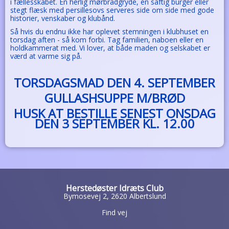
i fællesskabet. En herlig mørbradgryde, en saftig burger eller
stegt flæsk med persillesovs serveres side om side med gode
historier, venskaber og klubånd.
Så hvis du endnu ikke har oplevet stemningen i klubhuset en
torsdag aften - så kom forbi. Tag familien, naboen eller en
holdkammerat med. Vi lover, at både maden og selskabet er
værd at varme sig på.
TORSDAGSMAD DEN 4. SEPTEMBER
GULLASHSUPPE M/BRØD
HUSK AT BESTILLE SENEST ONSDAG
DEN 3 SEPTEMBER KL. 12.00
Herstedøster Idræts Club
Bymosevej 2, 2620 Albertslund
Find vej