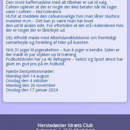
Den store kaffemaskine med alt tilbehør er sat til salg.
Cafeen oplever at der er nogle der ikke betaler når de tager
varer i cafeen – Nul tolerance.
HUSK at meddele den cafeansvarlige hvis man låner slushice
maskine m.m – Det kan jo være man har lovet
den ud til anden side. For eftertiden vil det stå i kalenderen hvis
der er noget der er lånt/lejet ud
SB) Afholdt møde med Albertslundklubberne om fremtidigt
samarbejde og fordeling af tider på kunsten.
NH) 31 piger til pigeraketten – Kun 6 piger vi kendte. Siden er
der mødt et par stykker op til træning.
Fodboldskolen har ca 40 deltagere – Select og Sport direct har
givet en god pris på en fodbold.
Næste bestyrelsesmøder:
Mandag den 14 august
Onsdag den 4 oktober
Mandag den 20 november
Onsdag den 17 januar 2024
Herstedøster Idræts Club
Bymosevej 2, 2620 Albertslund