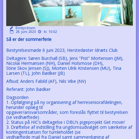
Bestyrelsen
28. juni 2023
kl. 10:02
Så er der sommerferie
Bestyrelsesmøde 6 juni 2023, Herstedøster Idræts Club
Deltagere: Søren Burchall (SB), Jens ”Pist” Mortensen (JM),
Nicolai Hermansen (NH), Daniel Holsmose (DH),
Stine Skov Jensen (SJ), Morten Ulrik Kristensen (MU), Tina
Larsen (TL), John Bødker (JB)
Afbud: Anders Fabild (AF), Nils Vibe (NV)
Referant: John Bødker
Dagsorden
1. Opfølgning på ny organisering af herreseniorafdelingen,
herunder oplæg til
opgaver/ansvarsområder, som foreslås flyttet til bestyrelsen
(se vedhæftede)
2. Status på HIC’s deltagelse i DBU’s pigeprojekt Get movin’
3. Drøftelse af indstilling fra ungdomsudvalget om sænkelse af
kontingentsatsen for tumleholdet (se
vedhæftede mail fra Daniel samt sammenligning af