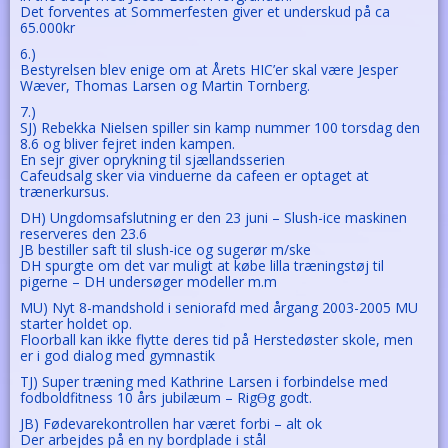
Det forventes at Sommerfesten giver et underskud på ca
65.000kr
6.)
Bestyrelsen blev enige om at Årets HIC’er skal være Jesper
Wæver, Thomas Larsen og Martin Tornberg.
7.)
SJ) Rebekka Nielsen spiller sin kamp nummer 100 torsdag den
8.6 og bliver fejret inden kampen.
En sejr giver oprykning til sjællandsserien
Cafeudsalg sker via vinduerne da cafeen er optaget at
trænerkursus.
DH) Ungdomsafslutning er den 23 juni – Slush-ice maskinen
reserveres den 23.6
JB bestiller saft til slush-ice og sugerør m/ske
DH spurgte om det var muligt at købe lilla træningstøj til
pigerne – DH undersøger modeller m.m
MU) Nyt 8-mandshold i seniorafd med årgang 2003-2005 MU
starter holdet op.
Floorball kan ikke flytte deres tid på Herstedøster skole, men
er i god dialog med gymnastik
TJ) Super træning med Kathrine Larsen i forbindelse med
fodboldfitness 10 års jubilæum – RigƟg godt.
JB) Fødevarekontrollen har været forbi – alt ok
Der arbejdes på en ny bordplade i stål