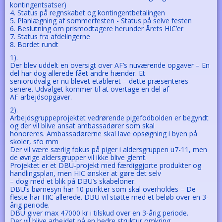
kontingentsatser)
4. Status på regnskabet og kontingentbetalingen
5. Planlægning af sommerfesten - Status på selve festen
6. Beslutning om prismodtagere herunder Årets HIC’er
7. Status fra afdelingerne
8. Bordet rundt
1).
Der blev uddelt en oversigt over AF’s nuværende opgaver – En
del har dog allerede fået andre hænder. Et
seniorudvalg er nu blevet etableret – dette præsenteres
senere. Udvalget kommer til at overtage en del af
AF arbejdsopgaver.
2).
Arbejdsgruppeprojektet vedrørende pigefodbolden er begyndt
og der vil blive ansat ambassadører som skal
honoreres. Ambassadørerne skal lave opsøgning i byen på
skoler, sfo mm
Der vil være særlig fokus på piger i aldersgruppen u7-11, men
de øvrige aldersgrupper vil ikke blive glemt.
Projektet er et DBU-projekt med færdiggjorte produkter og
handlingsplan, men HIC ønsker at gøre det selv
– dog med et blik på DBU’s skabeloner.
DBU’s børnesyn har 10 punkter som skal overholdes – De
fleste har HIC allerede. DBU vil støtte med et beløb over en 3-
årig periode.
DBU giver max 47000 kr i tilskud over en 3-årig periode.
Der vil blive arbejdet på en bedre struktur omkring