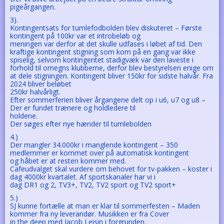
pigeårgangen.
3).
Kontingentsats for tumlefodbolden blev diskuteret – Første
kontingent på 100kr var et introbeløb og
meningen var derfor at det skulle udfases i løbet af tid. Den
kraftige kontingent stigning som kom på en gang var ikke
spiselig, selvom kontingentet stadigvæk var den laveste i
forhold til omegns klubberne, derfor blev bestyrelsen enige om
at dele stigningen. Kontingent bliver 150kr for sidste halvår. Fra
2024 bliver beløbet
250kr halvårligt.
Efter sommerferien bliver årgangene delt op i u6, u7 og u8 –
Der er fundet trænere og holdledere til
holdene.
Der søges efter nye hænder til tumlebolden
4.)
Der mangler 34.000kr i manglende kontingent – 350
medlemmer er kommet over på automatisk kontingent
og håbet er at resten kommer med.
Cafeudvalget skal vurdere om behovet for tv-pakken – koster i
dag 4000kr kvartalet. Af sportskanaler har vi i
dag DR1 og 2, TV3+, TV2, TV2 sport og TV2 sport+
5.)
SJ kunne fortælle at man er klar til sommerfesten – Maden
kommer fra ny leverandør. Musikken er fra Cover
in the deep med Jacob Leisin i forgrunden.